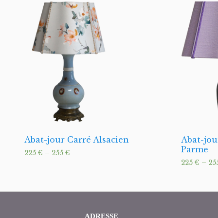
Abat-jour Carré Alsacien
Abat-jou
Parme
225
€
–
255
€
225
€
–
25
ADRESSE