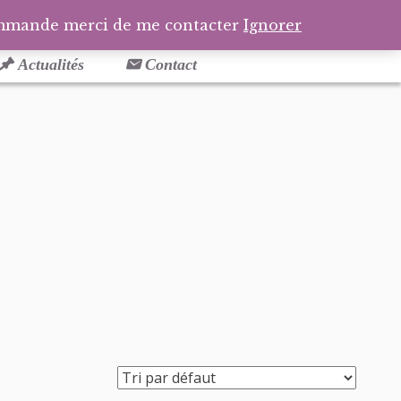
Facebook
Pinterest
Tél
Pa
ommande merci de me contacter
Ignorer
Actualités
Contact