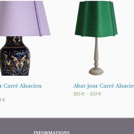
r Carré Alsacien
Abat-jour Carré Alsaci
225
€
–
255
€
5
€
INFORMATIONS