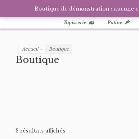
Boutique de démonstration : aucune 
Menu
Aller
au
principal
Tapisserie
Patine
contenu
Accueil
»
Boutique
Boutique
3 résultats affichés