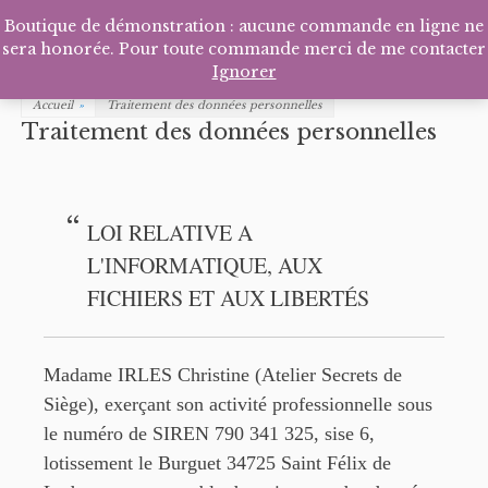
Facebook
Pinterest
Tél
P
Boutique de démonstration : aucune commande en ligne ne
sera honorée. Pour toute commande merci de me contacter
Ignorer
Accueil
»
Traitement des données personnelles
Traitement des données personnelles
LOI RELATIVE A
L'INFORMATIQUE, AUX
FICHIERS ET AUX LIBERTÉS
Madame IRLES Christine (Atelier Secrets de
Siège), exerçant son activité professionnelle sous
le numéro
de SIREN 790 341 325, sise 6,
lotissement le Burguet 34725 Saint Félix de