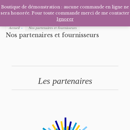
Facebook
Pinterest
Tél
P
Boutique de démonstration : aucune commande en ligne ne
sera honorée. Pour toute commande merci de me contacter
Ignorer
Accueil
»
Nos partenaires et fournisseurs
Nos partenaires et fournisseurs
Les partenaires