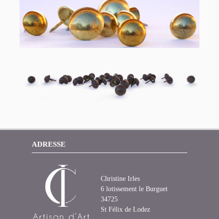
ADRESSE
Christine Irles
6 lotissement le Burguet
34725
St Félix de Lodez