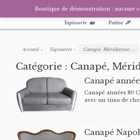
Boutique de démonstration : aucune 
Menu
Aller
au
principal
Tapisserie
Patine
contenu
Accueil
»
Tapisserie
»
Canapé, Méridienne, …
Catégorie :
Canapé, Mérid
Canapé année
Canapé années 80 Ca
avec un tissu de che
Canapé Napol