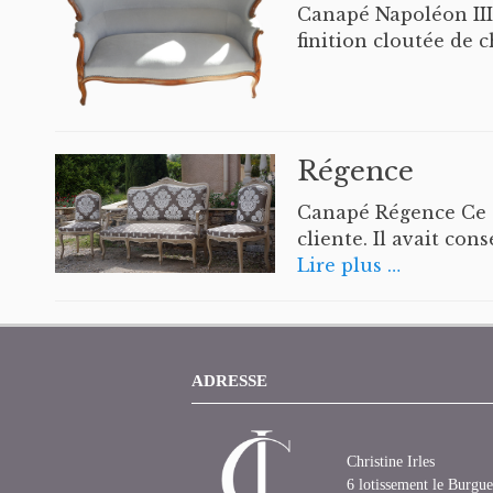
Canapé Napoléon III
finition cloutée de 
Régence
Canapé Régence Ce ca
cliente. Il avait con
Lire plus …
ADRESSE
Christine Irles
6 lotissement le Burgue