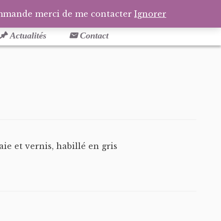
Facebook
Pinterest
Tél
Pa
ommande merci de me contacter
Ignorer
Actualités
Contact
 et vernis, habillé en gris