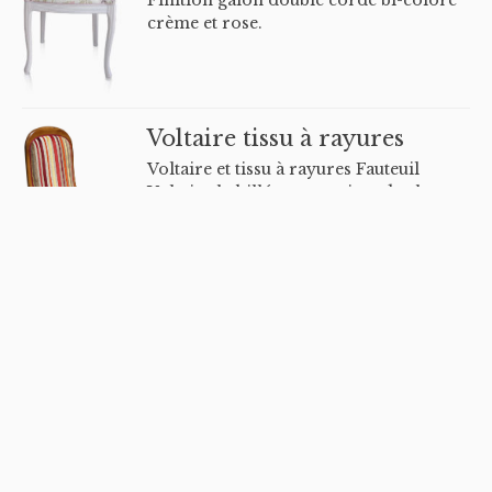
Finition galon double corde bi-colore
crème et rose.
Voltaire tissu à rayures
Voltaire et tissu à rayures Fauteuil
Voltaire habillé avec un tissu de chez
Kobe à rayures avec une finition galon
double corde.
Canapé Napoléon III
Canapé Napoléon III Canapé
Napoléon III assise refaite à neuf.
Tissu de chez Romo avec une finition
cloutée de chez Houlès.
Petite chaise Napoléon