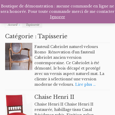
Facebook
Pinterest
Tél
P
Boutique de démonstration : aucune commande en ligne ne
sera honorée. Pour toute commande merci de me contacter
Ignorer
Accueil
»
Tapisserie
Catégorie :
Tapisserie
Fauteuil Cabriolet naturel velours
Romo Rénovation d’un fauteuil
Cabriolet ancien version
contemporaine. Ce Cabriolet à été
démonté, le bois décapé et protégé
avec un vernis aspect naturel mat. La
cliente à sélectionné une version
moderne de velours.
Lire plus …
Chaise Henri II
Chaise Henri II Chaise Henri II
restaurée, habillage tissu Casal