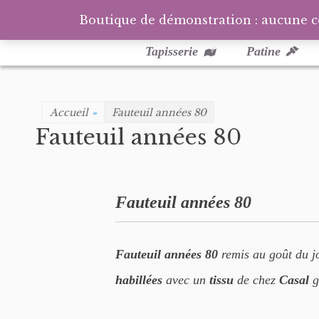
Boutique de démonstration : aucune 
Menu
Aller
au
principal
Tapisserie
Patine
contenu
Accueil
»
Fauteuil années 80
Fauteuil années 80
Fauteuil années 80
Fauteuil années 80
remis au goût du jo
habillées
avec un
tissu
de chez
Casal
g