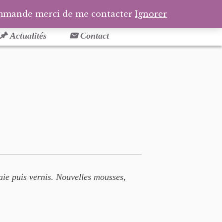
Facebook
Pinterest
Tél
Pa
ommande merci de me contacter
Ignorer
Actualités
Contact
aie puis vernis. Nouvelles mousses,