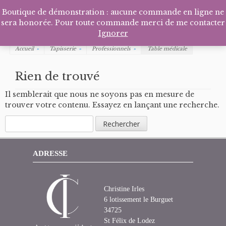
Facebook
Pinterest
Tél
P
Boutique de démonstration : aucune commande en ligne ne
sera honorée. Pour toute commande merci de me contacter
Ignorer
Accueil
»
Tapisserie
»
Professionnels
»
Table médicale
Rien de trouvé
Il semblerait que nous ne soyons pas en mesure de
trouver votre contenu. Essayez en lançant une recherche.
Rechercher :
ADRESSE
Christine Irles
6 lotissement le Burguet
34725
St Félix de Lodez