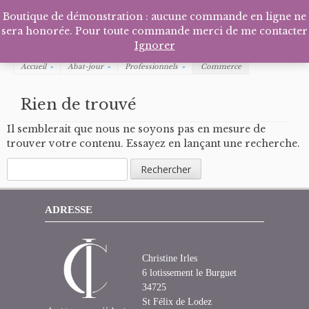
Facebook
Pinterest
Tél
P
Boutique de démonstration : aucune commande en ligne ne
sera honorée. Pour toute commande merci de me contacter
Ignorer
Accueil
»
Abat-jour
»
Professionnels
»
Commerce
Rien de trouvé
Il semblerait que nous ne soyons pas en mesure de
trouver votre contenu. Essayez en lançant une recherche.
Rechercher :
ADRESSE
Christine Irles
6 lotissement le Burguet
34725
St Félix de Lodez