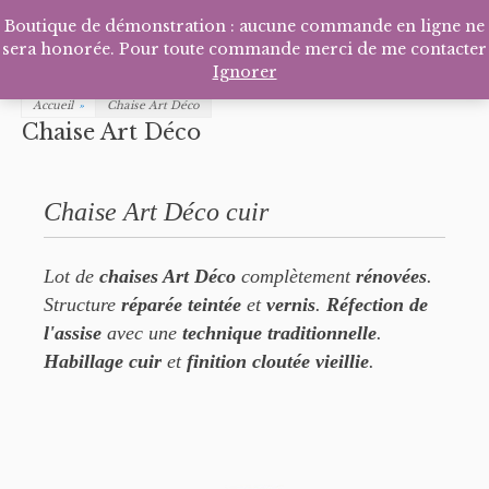
Facebook
Pinterest
Tél
P
Boutique de démonstration : aucune commande en ligne ne
sera honorée. Pour toute commande merci de me contacter
Ignorer
Accueil
»
Chaise Art Déco
Chaise Art Déco
Chaise Art Déco cuir
Lot de
chaises Art Déco
complètement
rénovées
.
Structure
réparée teintée
et
vernis
.
Réfection de
l'assise
avec une
technique traditionnelle
.
Habillage cuir
et
finition cloutée vieillie
.