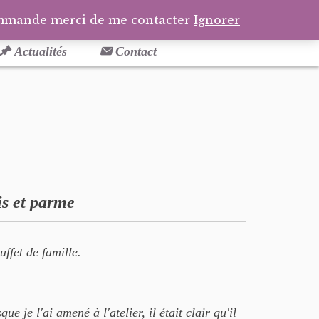
Facebook
Pinterest
Tél
Pa
ommande merci de me contacter
Ignorer
Actualités
Contact
is et parme
ffet de famille.
ue je l'ai amené à l'atelier, il était clair qu'il