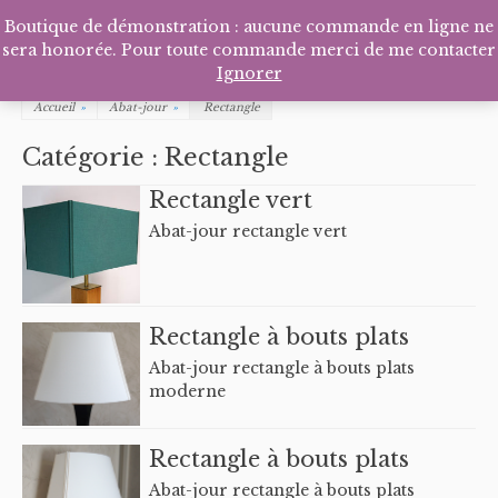
Facebook
Pinterest
Tél
P
Boutique de démonstration : aucune commande en ligne ne
sera honorée. Pour toute commande merci de me contacter
Ignorer
Accueil
»
Abat-jour
»
Rectangle
Catégorie :
Rectangle
Rectangle vert
Abat-jour rectangle vert
Rectangle à bouts plats
Abat-jour rectangle à bouts plats
moderne
Rectangle à bouts plats
Abat-jour rectangle à bouts plats