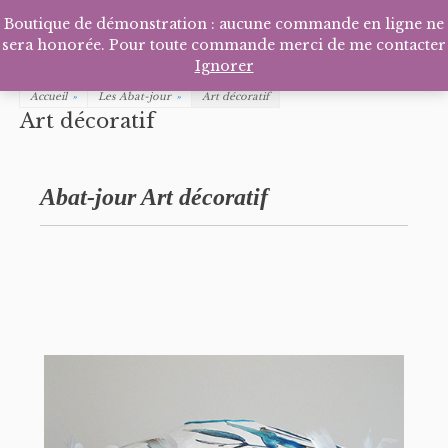
Facebook
Pinterest
Tél
P
Boutique de démonstration : aucune commande en ligne ne
sera honorée. Pour toute commande merci de me contacter
Ignorer
Accueil
»
Les Abat-jour
»
Art décoratif
Art décoratif
Abat-jour Art décoratif