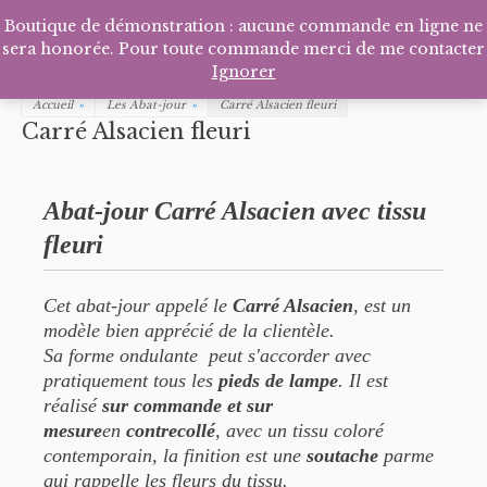
Facebook
Pinterest
Tél
P
Boutique de démonstration : aucune commande en ligne ne
sera honorée. Pour toute commande merci de me contacter
Ignorer
Accueil
»
Les Abat-jour
»
Carré Alsacien fleuri
Carré Alsacien fleuri
Abat-jour Carré Alsacien avec tissu
fleuri
Cet abat-jour appelé le
Carré Alsacien
, est un
modèle bien apprécié de la clientèle.
Sa forme ondulante peut s'accorder avec
pratiquement tous les
pieds de lampe
. Il est
réalisé
sur commande et sur
mesure
en
contrecollé
, avec un tissu coloré
contemporain, la finition est une
soutache
parme
qui rappelle les fleurs du tissu.