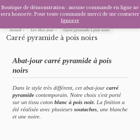
Facebook
Pinterest
Tél
P
Boutique de démonstration : aucune commande en ligne ne
sera honorée. Pour toute commande merci de me contacter
Ignorer
Accueil
»
Les Abat-jour
»
Carré pyramide à pois noirs
Carré pyramide à pois noirs
Abat-jour carré pyramide à pois
noirs
Dans le style très différent, cet abat-jour
carré
pyramide
contemporain. Notre choix s'est porté
sur un tissu coton
blanc à pois noir.
La finition a
été réalisée avec plusieurs
soutaches
, une blanche
et une noire.