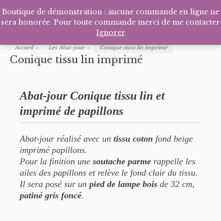
Facebook
Pinterest
Tél
P
Boutique de démonstration : aucune commande en ligne ne
sera honorée. Pour toute commande merci de me contacter
Ignorer
Accueil
»
Les Abat-jour
»
Conique tissu lin imprimé
Conique tissu lin imprimé
Abat-jour Conique tissu lin et
imprimé de papillons
Abat-jour réalisé avec un
tissu coton
fond beige
imprimé papillons.
Pour la finition une
soutache parme
rappelle les
ailes des papillons et relève le fond clair du tissu.
Il sera posé sur un
pied de lampe bois
de 32 cm,
patiné gris foncé
.