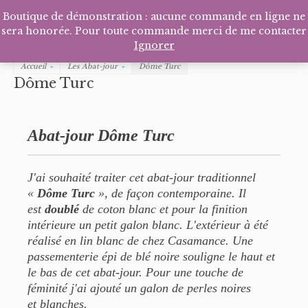
Facebook
Pinterest
Tél
P
Boutique de démonstration : aucune commande en ligne ne
sera honorée. Pour toute commande merci de me contacter
Ignorer
Accueil
»
Les Abat-jour
»
Dôme Turc
Dôme Turc
Abat-jour Dôme Turc
J'ai souhaité traiter cet abat-jour traditionnel
«
Dôme Turc
», de façon contemporaine.
Il
est
doublé
de coton blanc et pour la finition
intérieure un petit galon blanc.
L'extérieur à été
réalisé en lin blanc de chez Casamance. Une
passementerie épi de blé noire souligne le
haut et
le bas de cet abat-jour. Pour une touche de
féminité j'ai ajouté un galon de perles noires
et
blanches.