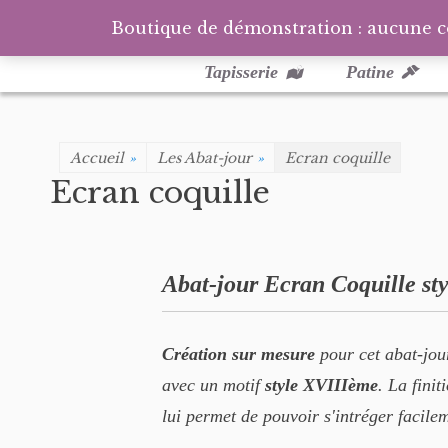
Boutique de démonstration : aucune 
Menu
Aller
au
principal
Tapisserie
Patine
contenu
Accueil
»
Les Abat-jour
»
Ecran coquille
Ecran coquille
Abat-jour Ecran Coquille st
Création sur mesure
pour cet abat-jo
avec un motif
style XVIIIème
. La finit
lui permet de pouvoir s'intréger facile