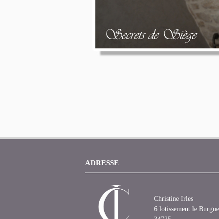
ADRESSE
Christine Irles
6 lotissement le Burgue