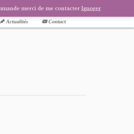
Facebook
Pinterest
Tél
Pa
ommande merci de me contacter
Ignorer
Actualités
Contact