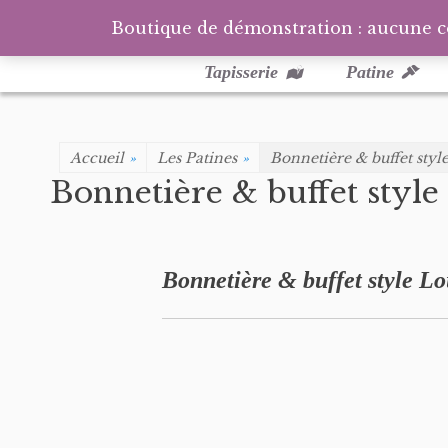
Boutique de démonstration : aucune 
Menu
Aller
au
principal
Tapisserie
Patine
contenu
Accueil
»
Les Patines
»
Bonnetière & buffet styl
Bonnetière & buffet style
Bonnetière & buffet style Lo