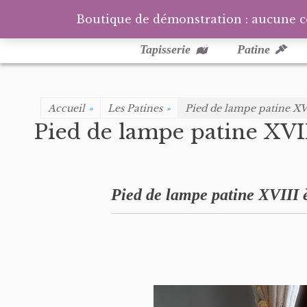
Boutique de démonstration : aucune 
Menu
Aller
au
principal
Tapisserie
Patine
contenu
Accueil
»
Les Patines
»
Pied de lampe patine XV
Pied de lampe patine XVI
Pied de lampe patine XVIII