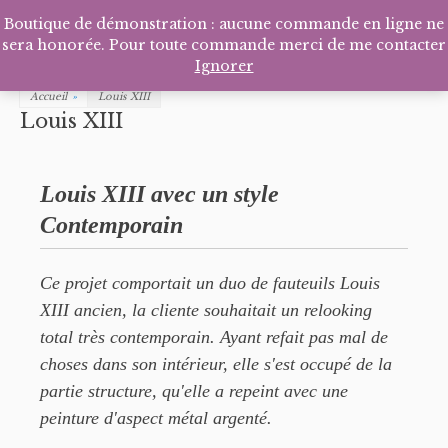
Facebook
Pinterest
Tél
P
Boutique de démonstration : aucune commande en ligne ne
sera honorée. Pour toute commande merci de me contacter
Ignorer
Accueil
»
Louis XIII
Louis XIII
Louis XIII avec un style
Contemporain
Ce projet comportait un duo de fauteuils Louis
XIII ancien, la cliente souhaitait un relooking
total très contemporain.
Ayant refait pas mal de
choses dans son intérieur, elle s'est occupé de la
partie structure, qu'elle a repeint
avec une
peinture d'aspect métal argenté.