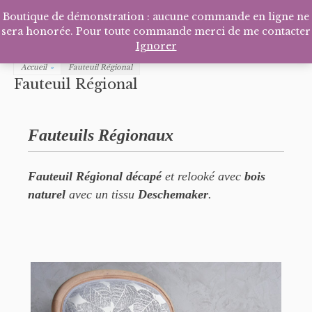
Facebook
Pinterest
Tél
P
Boutique de démonstration : aucune commande en ligne ne
sera honorée. Pour toute commande merci de me contacter
Ignorer
Accueil
»
Fauteuil Régional
Fauteuil Régional
Fauteuils Régionaux
Fauteuil Régional
décapé
et relooké avec
bois
naturel
avec un tissu
Deschemaker
.