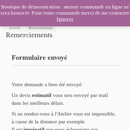
Facebook
Pinterest
Tél
P
Boutique de démonstration : aucune commande en ligne ne
sera honorée. Pour toute commande merci de me contacter
Ignorer
Accueil
»
Remerciements
Remerciements
Formulaire envoyé
Votre demande a bien été envoyé.
Un devis
estimatif
vous sera envoyé par mail
dans les meilleurs délais.
Si un rendez-vous à l'Atelier vous est impossible,
à cause de la distance par exemple.
Il est
impératif
que nous échangions par