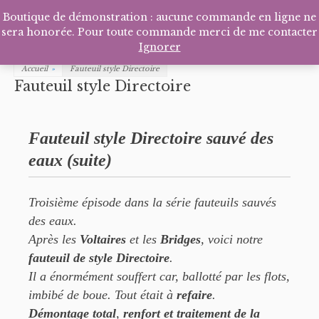
Facebook
Pinterest
Tél
P
Boutique de démonstration : aucune commande en ligne ne
sera honorée. Pour toute commande merci de me contacter
Ignorer
Accueil
»
Fauteuil style Directoire
Fauteuil style Directoire
Fauteuil style Directoire sauvé des
eaux (suite)
Troisième épisode dans la série fauteuils sauvés
des eaux.
Après les
Voltaires
et les
Bridges
, voici notre
fauteuil de style Directoire
.
Il a énormément souffert car, ballotté par les flots,
imbibé de boue. Tout était à
refaire
.
Démontage total
,
renfort et traitement de la