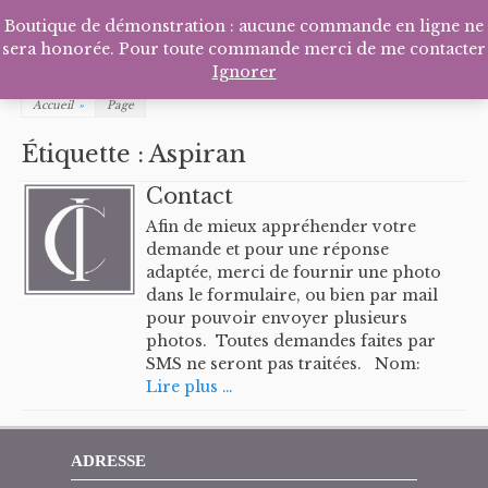
Facebook
Pinterest
Tél
P
Boutique de démonstration : aucune commande en ligne ne
sera honorée. Pour toute commande merci de me contacter
Ignorer
Accueil
»
Page
Étiquette :
Aspiran
Contact
Afin de mieux appréhender votre
demande et pour une réponse
adaptée, merci de fournir une photo
dans le formulaire, ou bien par mail
pour pouvoir envoyer plusieurs
photos. Toutes demandes faites par
SMS ne seront pas traitées. Nom:
Lire plus …
ADRESSE