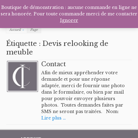
Facebook
Pinterest
Tél
P
Boutique de démonstration : aucune commande en ligne ne
sera honorée. Pour toute commande merci de me contacter
Ignorer
Accueil
»
Page
Étiquette :
Devis relooking de
meuble
Contact
Afin de mieux appréhender votre
demande et pour une réponse
adaptée, merci de fournir une photo
dans le formulaire, ou bien par mail
pour pouvoir envoyer plusieurs
photos. Toutes demandes faites par
SMS ne seront pas traitées. Nom:
Lire plus …