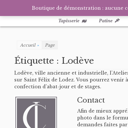
Boutique de démonstration : aucune 
Menu
Aller
au
principal
Tapisserie
Patine
contenu
Accueil
»
Page
Étiquette :
Lodève
Lodève, ville ancienne et industrielle, l’Atel
sur Saint Félix de Lodez. Vous pourrez venir à 
confection d’abat-jour et de stages.
Contact
Afin de mieux appré
photo dans le formu
demandes faites par