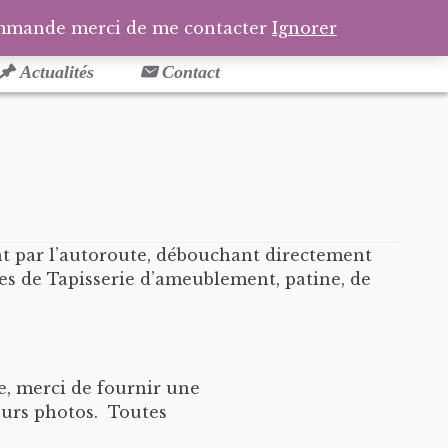
Facebook
Pinterest
Tél
Pa
ommande merci de me contacter
Ignorer
Actualités
Contact
sant par l’autoroute, débouchant directement
ices de Tapisserie d’ameublement, patine, de
, merci de fournir une
eurs photos. Toutes