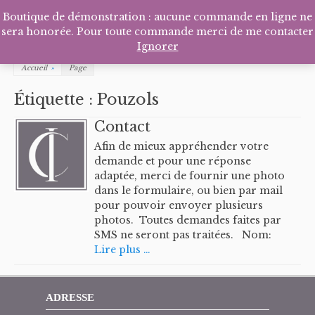
Facebook
Pinterest
Tél
P
Boutique de démonstration : aucune commande en ligne ne
sera honorée. Pour toute commande merci de me contacter
Ignorer
Accueil
»
Page
Étiquette :
Pouzols
Contact
Afin de mieux appréhender votre
demande et pour une réponse
adaptée, merci de fournir une photo
dans le formulaire, ou bien par mail
pour pouvoir envoyer plusieurs
photos. Toutes demandes faites par
SMS ne seront pas traitées. Nom:
Lire plus …
ADRESSE