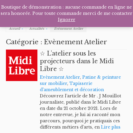
Facebook
Pinterest
Tél
P
Boutique de démonstration : aucune commande en ligne ne
sera honorée. Pour toute commande merci de me contacter
Ignorer
Accueil
»
Actualités
»
Evènement Atelier
Catégorie :
Evènement Atelier
☆ L’atelier sous les
projecteurs dans le Midi
Libre ☆
Evènement Atelier
,
Patine & peinture
sur mobilier
,
Tapisserie
d'ameublement et décoration
Découvrez l’article de Mr . J Mouillot
journaliste, publié dans le Midi Libre
en date du 21 octobre 2021. Lors de
notre entrevue, je lui ai raconté mon
parcours, pourquoi je pratiquais ces
différents métiers d’arts, en
Lire plus