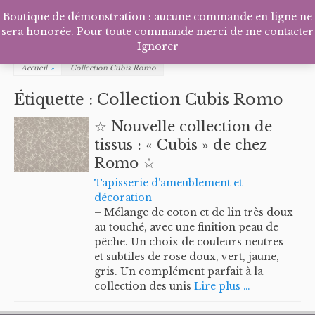
Facebook
Pinterest
Tél
P
Boutique de démonstration : aucune commande en ligne ne
sera honorée. Pour toute commande merci de me contacter
Ignorer
Accueil
»
Collection Cubis Romo
Étiquette :
Collection Cubis Romo
☆ Nouvelle collection de
tissus : « Cubis » de chez
Romo ☆
Tapisserie d'ameublement et
décoration
– Mélange de coton et de lin très doux
au touché, avec une finition peau de
pêche. Un choix de couleurs neutres
et subtiles de rose doux, vert, jaune,
gris. Un complément parfait à la
collection des unis
Lire plus …